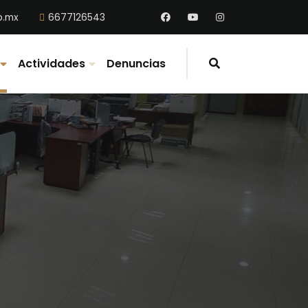
b.mx
6677126543
Actividades
Denuncias