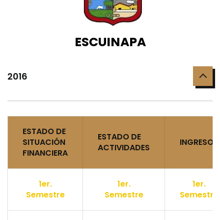
ESCUINAPA
2016
ESTADO DE
ESTADO DE
SITUACIÓN
INGRESOS
ACTIVIDADES
FINANCIERA
1er.
1er.
1er.
Semestre
Semestre
Semestre