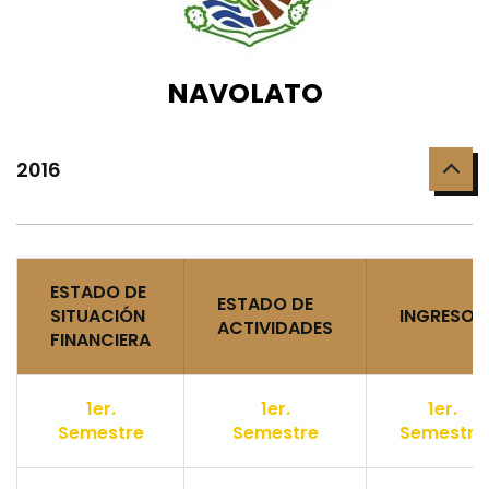
NAVOLATO
2016
ESTADO DE
ESTADO DE
SITUACIÓN
INGRESOS
ACTIVIDADES
FINANCIERA
1er.
1er.
1er.
Semestre
Semestre
Semestre