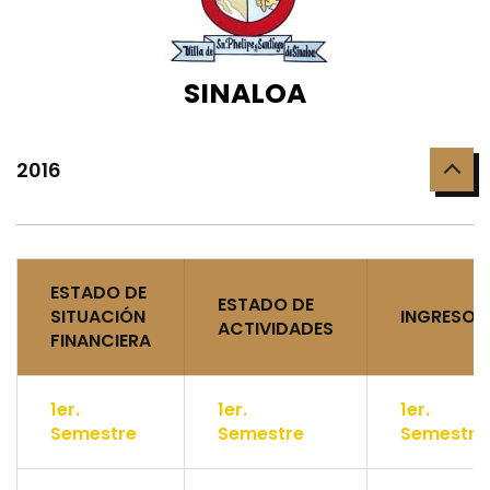
SINALOA
2016
ESTADO DE
ESTADO DE
SITUACIÓN
INGRESOS
ACTIVIDADES
FINANCIERA
1er.
1er.
1er.
Semestre
Semestre
Semestre